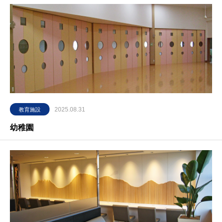
豊
か
な
未
来
2025.08.31
教育施設
幼稚園