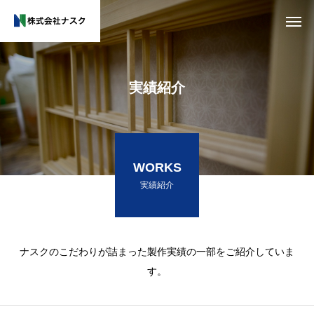
実績紹介
WORKS
実績紹介
ナスクのこだわりが詰まった製作実績の一部をご紹介していま
す。
木
で
つ
く
る