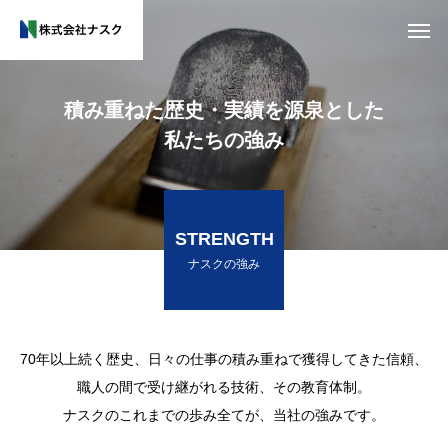
積み重ねた歴史・実績を源泉とした
私たちの強み
STRENGTH
ナスクの強み
70年以上続く歴史、日々の仕事の積み重ねで獲得してきた信頼、
職人の間で受け継がれる技術、その教育体制。
ナスクのこれまでの歩み全てが、当社の強みです。
木
で
つ
く
る