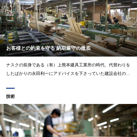
お客様との約束を守る 納期厳守の徹底
ナスクの前身である（有）上熊本建具工業所の時代、代替わりを
したばかりの永田利一にアドバイスを下さっていた建設会社の方
がいました。「協力業者である当社に一番求められることは何で
すか？」と質問したところ、返ってきた答えが「納期を確実に守
技術
ってくれるのが、建設会社としては一番ありがたい」という回答
でした。