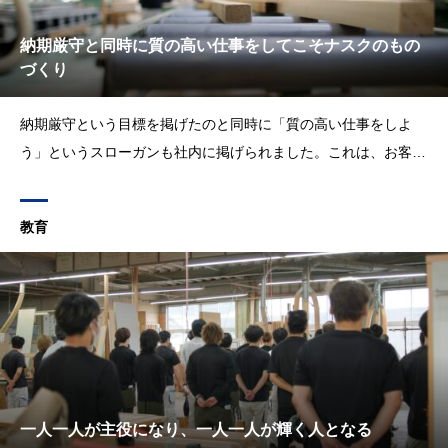
納期厳守と同時に質の高い仕事をしてこそナスクのもの
づくり
納期厳守という目標を掲げたのと同時に「質の高い仕事をしよ
う」というスローガンも社内に掲げられました。これは、お客様
との約束である納期の必達は第一として、それを当然に守りなが
ら、質の高さを担保するというものです。より高次元なレベルで
教育
お客様のご要望にお応えする、という文化がナスクには定着して
います。
一人一人が主役になり、一人一人が輝く人となる