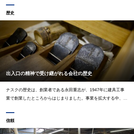
豊
か
な
未
来
歴史
出入口の精神で受け継がれる会社の歴史
ナスクの歴史は、創業者である永田重志が、1947年に建具工事
業で創業したところからはじまりました。事業を拡大する中、永
田重志は、海難事故に遭い54歳という若さで逝去。息子である永
田利一が、22歳で代表取締役に就任することとなりました。2代
信頼
目の永田利一は、東京の大手損害保険会社に就職していたため、
木